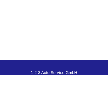
1-2-3 Auto Service GmbH
Altendorfer Str. 342-350
45143 Essen
+49 201620 405
a
utoservice-gmbh@t-online.de